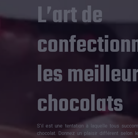
L’art de
confection
les meilleu
chocolats
S’il est une tentation à laquelle tous succom
chocolat. Donnez un plaisir différent selon